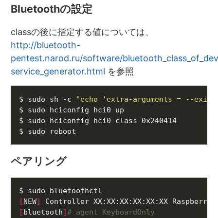
Bluetoothの設定
classの後に指定する値については、
http://bluetooth-
pentest.narod.ru/software/bluetooth_class_of_dev
service_generator.html
を参照
$ sudo sh -c 
"echo 'extra-arguments = --exit-
ペアリング
[
NEW
]
 Controller XX:XX:XX:XX:XX:XX RaspberryP
[
bluetooth
]
# agent KeyboardOnly