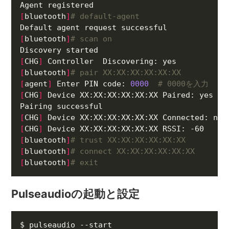
[
bluetooth
]
# default-agent
[
bluetooth
]
# scan on
[
CHG
]
[
bluetooth
]
# pair XX:XX:XX:XX:XX:XX
[
agent
]
 Enter PIN code: 
0000
# 0000を入力
[
CHG
]
[
CHG
]
[
CHG
]
[
bluetooth
]
# trust XX:XX:XX:XX:XX:XX
[
bluetooth
]
# connect XX:XX:XX:XX:XX:XX
[
bluetooth
]
# exit
Pulseaudioの起動と設定