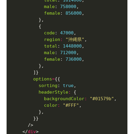
male
: 
758000
female
: 
856000
code
: 
47000
region
:
"沖縄県"
total
: 
1448000
male
: 
712000
female
: 
736000
options
=
sorting
: 
true
headerStyle
:
backgroundColor
:
"#01579b"
color
:
"#FFF"
    </
div