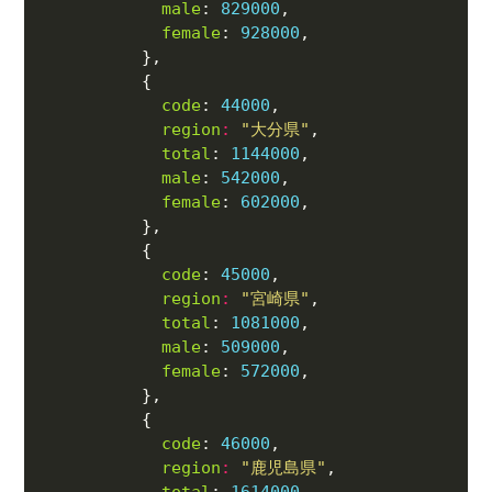
male
: 
829000
female
: 
928000
code
: 
44000
region
:
"大分県"
total
: 
1144000
male
: 
542000
female
: 
602000
code
: 
45000
region
:
"宮崎県"
total
: 
1081000
male
: 
509000
female
: 
572000
code
: 
46000
region
:
"鹿児島県"
total
: 
1614000