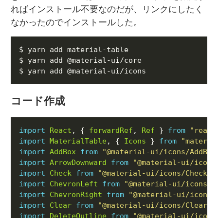
ればインストール不要なのだが、リンクにしたく
なかったのでインストールした。
コード作成
import
React
, { 
forwardRef
, 
Ref
 } 
from
"react
import
MaterialTable
, { 
Icons
 } 
from
"materia
import
AddBox
from
"@material-ui/icons/AddBox
import
ArrowDownward
from
"@material-ui/icons
import
Check
from
"@material-ui/icons/Check"
import
ChevronLeft
from
"@material-ui/icons/C
import
ChevronRight
from
"@material-ui/icons/
import
Clear
from
"@material-ui/icons/Clear"
import
DeleteOutline
from
"@material-ui/icons