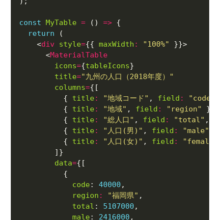
const
MyTable
=
 () 
=>
return
    <
div
style
=
{{ 
maxWidth
:
"100%"
      <
MaterialTable
icons
=
{
tableIcons
title
=
"九州の人口（2018年度）"
columns
=
          { 
title
:
"地域コード"
, 
field
:
"code"
,
          { 
title
:
"地域"
, 
field
:
"region"
          { 
title
:
"総人口"
, 
field
:
"total"
, 
t
          { 
title
:
"人口(男)"
, 
field
:
"male"
, 
          { 
title
:
"人口(女)"
, 
field
:
"female"
data
=
code
: 
40000
region
:
"福岡県"
total
: 
5107000
male
: 
2416000