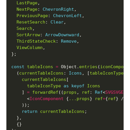
LastPage
NextPage
: 
ChevronRight
PreviousPage
: 
ChevronLeft
ResetSearch
: 
Clear
Search
SortArrow
: 
ArrowDownward
ThirdStateCheck
: 
Remove
ViewColumn
const
tableIcons
=
 Object.
entries
(
iconCompone
  (
currentTableIcons
: 
Icons
, [
tableIconType
, 
currentTableIcons
tableIconType
as
keyof
Icons
    ] 
=
forwardRef
((
props
, 
ref
: 
Ref
<
SVGSVGEle
      <
IconComponent
 {
...props
} 
ref
=
{
ref
return
currentTableIcons