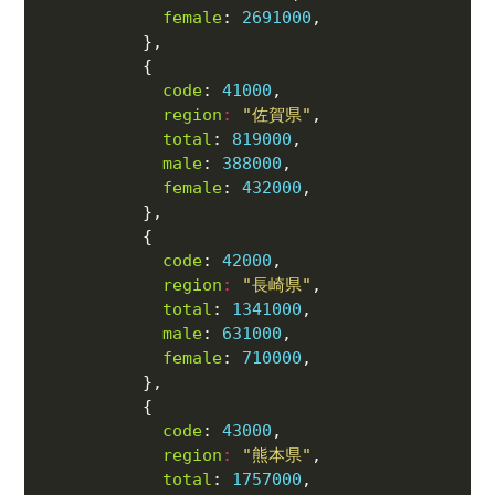
female
: 
2691000
code
: 
41000
region
:
"佐賀県"
total
: 
819000
male
: 
388000
female
: 
432000
code
: 
42000
region
:
"長崎県"
total
: 
1341000
male
: 
631000
female
: 
710000
code
: 
43000
region
:
"熊本県"
total
: 
1757000