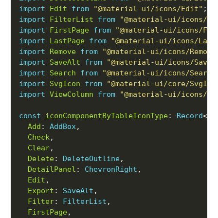
import
Edit
from
"@material-ui/icons/Edit"
import
FilterList
from
"@material-ui/icons/Fi
import
FirstPage
from
"@material-ui/icons/Fir
import
LastPage
from
"@material-ui/icons/Last
import
Remove
from
"@material-ui/icons/Remove
import
SaveAlt
from
"@material-ui/icons/SaveA
import
Search
from
"@material-ui/icons/Search
import
SvgIcon
from
"@material-ui/core/SvgIco
import
ViewColumn
from
"@material-ui/icons/Vi
const
iconComponentByTableIconType
: 
Record
<
ke
Add
: 
AddBox
Check
Clear
Delete
: 
DeleteOutline
DetailPanel
: 
ChevronRight
Edit
Export
: 
SaveAlt
Filter
: 
FilterList
FirstPage