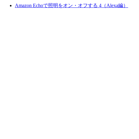
Amazon Echoで照明をオン・オフする 4（Alexa編）